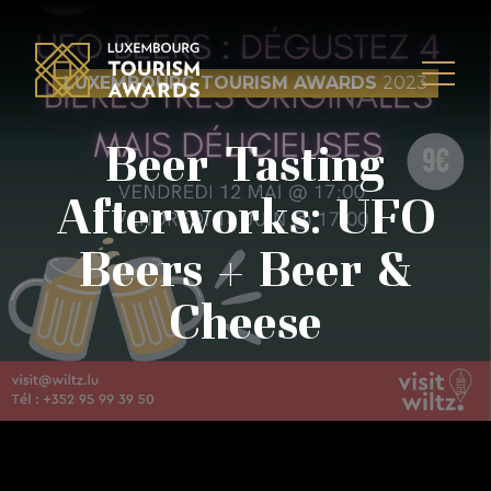
Skip to content
LUXEMBOURG TOURISM AWARDS
2023
Beer Tasting
Afterworks: UFO
Beers + Beer &
Cheese