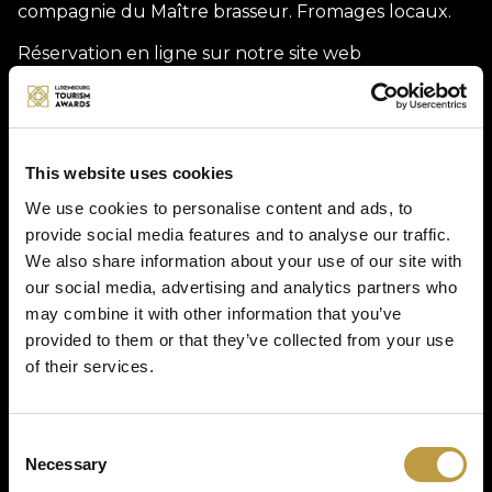
compagnie du Maître brasseur. Fromages locaux.
Réservation en ligne sur notre site web
(biermuseum.lu). Publication sur les réseaux
sociaux & Echo.lu (repartagé sur visitwiltz.lu /
wiltz.lu). Possibilité d’évaluer les bières dégustées
sur des applications dédiées (p.ex. Untappd).
This website uses cookies
We use cookies to personalise content and ads, to
Description
provide social media features and to analyse our traffic.
We also share information about your use of our site with
our social media, advertising and analytics partners who
(Re)découverte de l'une des boissons préférées des
may combine it with other information that you’ve
Luxembourgeois sous un autre jour grâce à la
dégustation de bières exclusives et hors du
provided to them or that they’ve collected from your use
commun et/ou d'accords bière & fromage
of their services.
inoubliables.
Consent
Photo gallery
Necessary
Selection