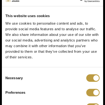
umliegenden Gemeinden, auch jenseits der
Grenze, und schlussendlich dem Tourismus im
Allgemeinen gedient wurde. Das erfüllt sie mit
berechtigtem Stolz. Und es ermutigt sie, weiter zu
This website uses cookies
investieren, denn nur so erhält und verbessert man
We use cookies to personalise content and ads, to
die Lebensqualität in einem schönen Städtchen, in
provide social media features and to analyse our traffic.
dem die Einwohner und die Gäste den „Miseler Way
We also share information about your use of our site with
of Life“ nicht nur spüren sondern voll und ganz
our social media, advertising and analytics partners who
genießen sollen.
may combine it with other information that you’ve
provided to them or that they’ve collected from your use
of their services.
Description
Es handelt sich um die Neugestaltung der
Consent
Moselpromenade und ihres Umfeldes, beginnend
Necessary
Selection
mit der doppelröhrigen Riesenrutsche für
Wasserratten im Bereich des Schwimmbades, dem
Einrichten eines Outdoor-Fitnessparks an der
Preferences
Promenade und der Holzkonstruktion
"Rabaukendorf" auf dem Spielplatz "Laangwiss"