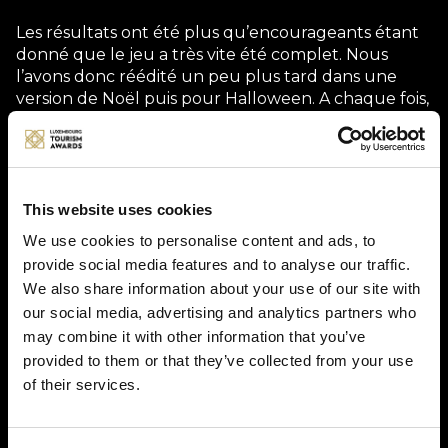
Les résultats ont été plus qu’encourageants étant
donné que le jeu a très vite été complet. Nous
l’avons donc réédité un peu plus tard dans une
version de Noël puis pour Halloween. A chaque fois,
nous avons proposé une version luxembourgeoise
et une version française. Tous les créneaux horaires
ont été rapidement clôturés vu la demande. Les
participants sont repartis ravis de cette expérience
et les plus petits se sont vraiment amusés !
This website uses cookies
We use cookies to personalise content and ads, to
provide social media features and to analyse our traffic.
Description
We also share information about your use of our site with
our social media, advertising and analytics partners who
may combine it with other information that you’ve
L'asbl d'Millen a organisé, à l'occasion des Journées
Européennes du Patrimoine, un jeu familial de type
provided to them or that they’ve collected from your use
Escape Game à l'intérieur du Millemusée. Au
of their services.
départ de la cave voûtée du musée (fermée à clé),
les participants ont du découvrir des indices,
résoudre des énigmes et trouver le chemin de la