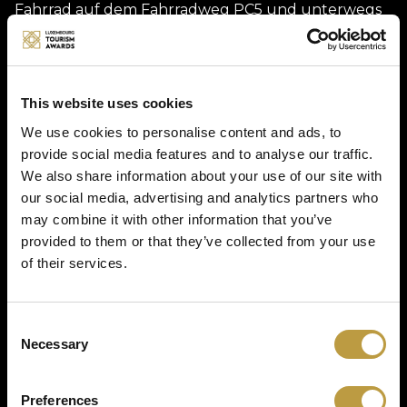
Fahrrad auf dem Fahrradweg PC5 und unterwegs
steigt man in den Heißluftballon, der später auf der
Place Bleech landet.Das Video bietet viele schöne
Eindrücke von Larochette und eine schöne
Aussicht auf die Burg.
This website uses cookies
Das Video kann auch vom ORT Müllerthal genutzt
werden und mit auf Messen genommen werden.
We use cookies to personalise content and ads, to
provide social media features and to analyse our traffic.
We also share information about your use of our site with
Description
our social media, advertising and analytics partners who
may combine it with other information that you’ve
provided to them or that they’ve collected from your use
Es handelt sich um ein Promotionsfilm, der
of their services.
verschiedene Attraktionen der Gemeinde
Larochette präsentiert. Gedreht wurde das Video in
360° und kann mit einer Virtual Reality Brille
geschaut werden.
Consent
Necessary
Selection
Photo gallery
Preferences