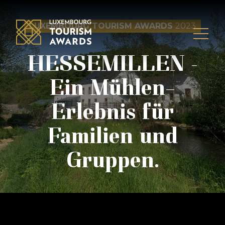
Skip to content
LUXEMBOURG TOURISM AWARDS
2023
HESSEMILLEN –
Ein Mühlen-
Erlebnis für
Familien und
Gruppen.