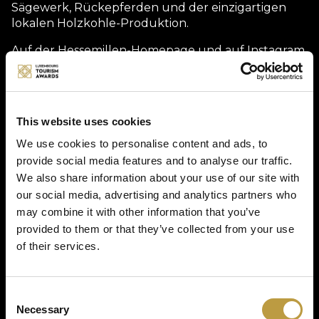
Sägewerk, Rückepferden und der einzigartigen
lokalen Holzkohle-Produktion.
Auf der Hessemillen-Homepage und auf Instagram
gibt es Einblicke in unser Schaffen und das
Ferienhaus, um ein Gefühl für unseren Lebensweg
und das Mühlen-Erlebnis zu vermitteln. Mit Gästen
und Kunden steht ein persönlicher Austausch und
This website uses cookies
individueller Service mit Herz im Mittelpunkt.
We use cookies to personalise content and ads, to
provide social media features and to analyse our traffic.
Description
We also share information about your use of our site with
our social media, advertising and analytics partners who
may combine it with other information that you’ve
Die Hessemillen ist eine familiengeführte Mühle, die
provided to them or that they’ve collected from your use
Landtourismus, Seminarhaus und Forstwirtschaft
of their services.
vereint und den Gästen aus dem In- und Ausland
ein authentisches Reiseerlebnis ermöglicht.
Consent
Photo gallery
Necessary
Selection