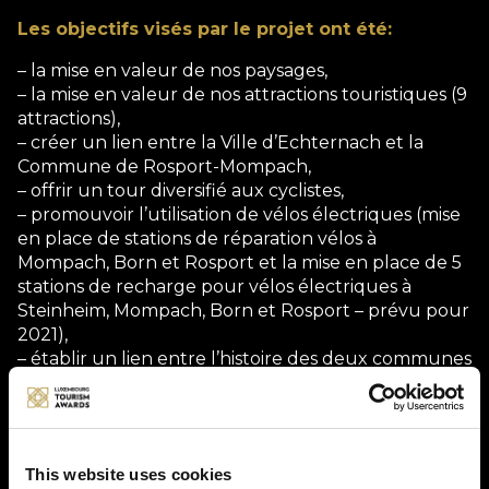
Les objectifs visés par le projet ont été:
– la mise en valeur de nos paysages,
– la mise en valeur de nos attractions touristiques (9
attractions),
– créer un lien entre la Ville d’Echternach et la
Commune de Rosport-Mompach,
– offrir un tour diversifié aux cyclistes,
– promouvoir l’utilisation de vélos électriques (mise
en place de stations de réparation vélos à
Mompach, Born et Rosport et la mise en place de 5
stations de recharge pour vélos électriques à
Steinheim, Mompach, Born et Rosport – prévu pour
2021),
– établir un lien entre l’histoire des deux communes
en matière de recherche scientifique, de
production d’électricité et d’accumulateurs de
plombs avec le Musée Henri Tudor et le présent
avec le passage des éoliennes à Boursdorf et la
This website uses cookies
centrale hydroélectrique à Rosport.