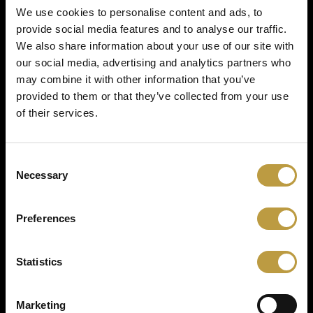
We use cookies to personalise content and ads, to
Les retours des cyclistes sont très positifs.
provide social media features and to analyse our traffic.
Notamment la possibilité de faire le tour dans les
We also share information about your use of our site with
deux sens et le mix entre pistes cyclables nationales
our social media, advertising and analytics partners who
(PC2 et PC3) et routes normales sont fortement
may combine it with other information that you’ve
appréciés par les cyclistes.
provided to them or that they’ve collected from your use
of their services.
Description
Consent
Le circuit cyclable touristique "Tudor Tour" d'une
Necessary
Selection
longueur de 47,6 km permet aux cyclistes
d'explorer les attractions touristiques de tous les
villages de la commune fusionnée Rosport-
Preferences
Mompach (p.ex. Chapelle de Girsterklaus, Musée
Tudor, terrains de camping à Born et Rosport,
producteurs locaux, etc.) et de la Ville
Statistics
d'Echternach (p.ex. Auberge de jeunesse, Villa
romaine au lac d'Echternach, etc.).
Marketing
www.rosportmompach.lu