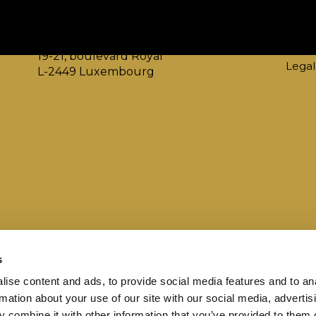
Address
Cont
Ministère de l'Économie
info
Direction Générale Tourisme
websi
19-21, boulevard Royal
Legal
L-2449 Luxembourg
s
ise content and ads, to provide social media features and to an
rmation about your use of our site with our social media, advertis
 combine it with other information that you’ve provided to them o