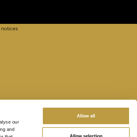
act
@tourismawards.lu
te by
lola
 notices
Allow all
alyse our
ing and
Allow selection
r that