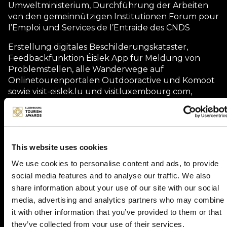
Umweltministerium, Durchführung der Arbeiten
von den gemeinnützigen Institutionen Forum pour
l’Emploi und Services de l’Entraide des CNDS
Erstellung digitales Beschilderungskataster,
Feedbackfunktion Éislek App für Meldung von
Problemstellen, alle Wanderwege auf
Onlinetourenportalen Outdooractive und Komoot
sowie visit-eislek.lu und visitluxembourg.com,
Verknüpfung Printmedien und Informationstafeln
mit Onlineangebot mittels QR-Codes
This website uses cookies
Description
We use cookies to personalise content and ads, to provide
social media features and to analyse our traffic. We also
Entwicklung des Éisleks zur ersten
share information about your use of our site with our social
Qualitätswanderregion Europas: Restrukturierung
der Wegeverläufe, einheitliche Kennzeichnung,
media, advertising and analytics partners who may combine
Instandhaltung, Wanderkarten,
it with other information that you’ve provided to them or that
Onlinetourenportale, Wandergastgeber uvm.
they’ve collected from your use of their services.