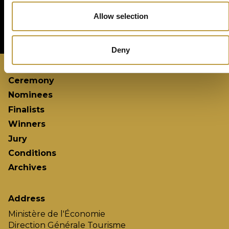
Allow selection
Deny
Ceremony
Nominees
Finalists
Winners
Jury
Conditions
Archives
Address
Ministère de l'Économie
Direction Générale Tourisme