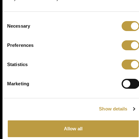
Photo gallery
Consent
Necessary
Selection
Preferences
Statistics
Marketing
Back to projects
Show details
Allow all