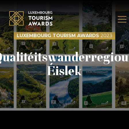
Skip to content
LUXEMBOURG TOURISM AWARDS
2023
ualitéitswanderregio
Éislek