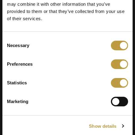
may combine it with other information that you’ve
Autorisation d’utilisation
provided to them or that they’ve collected from your use
of their services.
du matériel soumis
Consent
Necessary
Selection
Désistement, annulation et
exclusion du concours
Preferences
Statistics
Traitement des données à
Marketing
caractère personnel
Show details
Participation au concours