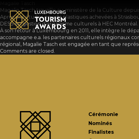
Skip to content
Magalie Tasch
Magalie Tasch travaille au ministère de la Culture depuis
Après des études en arts plastiques achevées à Strasbo
DESS en gestion d’organisme culturels à HEC Montréal.
À son retour à Luxembourg en 2011, elle intègre le dépa
accompagne e.a. les partenaires culturels régionaux conv
régional, Magalie Tasch est engagée en tant que représe
Comments are closed.
Cérémonie
Nominés
Finalistes