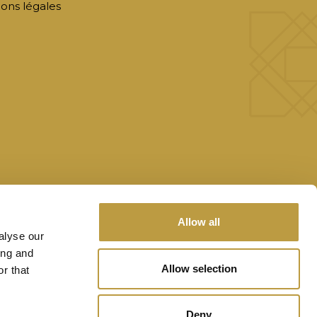
ons légales
Allow all
alyse our
ing and
Allow selection
r that
Deny