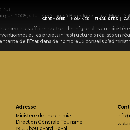
 2011.
urg en 2005, elle déménage à Barcelone puis à Montréal
CÉRÉMONIE
NOMINÉS
FINALISTES
GA
rtement des affaires culturelles régionales du ministèr
entionnés et les projets infrastructurels réalisés en ré
ntante de l’État dans de nombreux conseils d’administra
Adresse
Cont
Ministère de l'Économie
info
Direction Générale Tourisme
websi
19-21, boulevard Royal