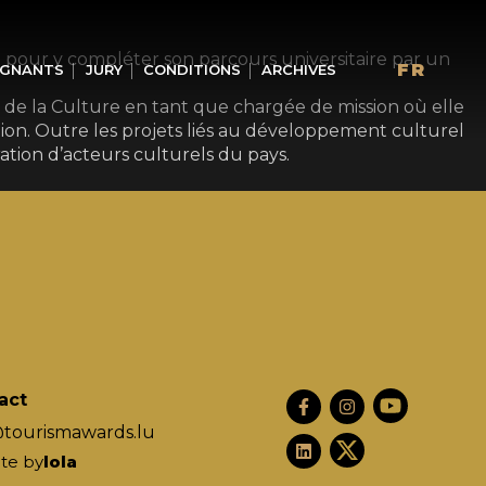
 pour y compléter son parcours universitaire par un
FR
GNANTS
JURY
CONDITIONS
ARCHIVES
e de la Culture en tant que chargée de mission où elle
gion. Outre les projets liés au développement culturel
tion d’acteurs culturels du pays.
act
@tourismawards.lu
te by
lola