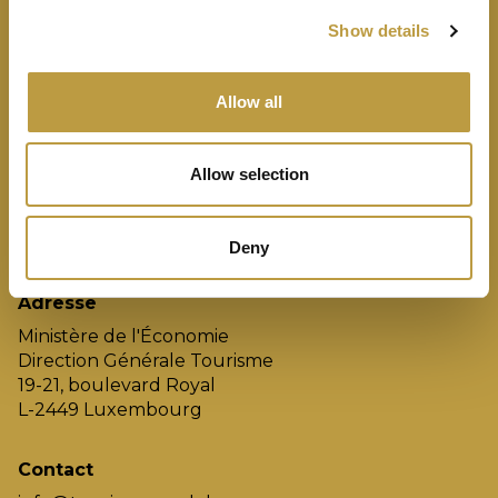
Show details
Cérémonie
Nominés
Allow all
Finalistes
Gagnants
Jury
Allow selection
Conditions
Archives
Deny
Adresse
Ministère de l'Économie
Direction Générale Tourisme
19-21, boulevard Royal
L-2449 Luxembourg
Contact