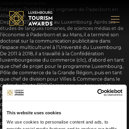
Skip to content
Sebastian Reddeker
Sebastian Reddeker est originaire de Paderborn en
Allemagne.
Depuis 2007, il travaille au Luxembourg. Après ses
études de langues romanes, de sciences médias et de
l’économie à Paderborn et au Mans, il a terminé son
doctorat sur la communication publicitaire dans
l’espace multiculturel à l’Université du Luxembourg.
De 2011 à 2018, il a travaillé à la Confédération
luxembourgeoise du commerce (clc), d’abord en tant
que chef de projet pour le programme Luxembourg,
Pôle de commerce de la Grande Région, puis en tant
que chef de division pour Villes & Commerce dans le
cadre du Pacte PRO Commerce, soutenu par le
gouvernement.
À partir de 2018, Sebastian Reddeker a travaillé en tant
que Content & Innovation Manager chez Luxembourg
for Tourism, l’agence nationale de marketing
This website uses cookies
touristique du Luxembourg, avant d’en prendre
We use cookies to personalise content and ads, to
officiellement la direction en octobre de la même
provide social media features and to analyse our traffic.