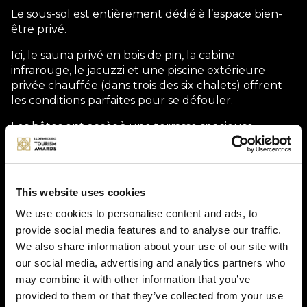
Le sous-sol est entièrement dédié à l’espace bien-
être privé.
Ici, le sauna privé en bois de pin, la cabine
infrarouge, le jacuzzi et une piscine extérieure
privée chauffée (dans trois des six chalets) offrent
les conditions parfaites pour se défouler.
Les hôtes ont accès à une terrasse spacieuse
entourée de murs de protection à gauche et à
droite, ainsi qu’à un espace vert avec des chaises
longues et des meubles de jardin.
This website uses cookies
Le matin, nous livrons un petit déjeuner complet et
copieux au chalet.
We use cookies to personalise content and ads, to
provide social media features and to analyse our traffic.
Sur commande, il est possible de se faire livrer
We also share information about your use of our site with
toutes sortes de plats faits maison le soir au chalet.
our social media, advertising and analytics partners who
Dans la cabane de massage située dans le parc, les
may combine it with other information that you’ve
hôtes ont le choix entre une multitude de
provided to them or that they’ve collected from your use