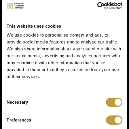
Noch ehe die Pizza auf den Speisekarten
abgedruckt worden war, boten schon viele
Pizzerias diese an. Besonders während der
This website uses cookies
Pandemie, in ihrem teils neugeschaffenen “online”
Lieferdienst.
We use cookies to personalise content and ads, to
provide social media features and to analyse our traffic.
We also share information about your use of our site with
Description
our social media, advertising and analytics partners who
may combine it with other information that you’ve
provided to them or that they’ve collected from your use
Die Escher Pizza ist eine herbe Pizza mit scharfer
Salami, Sardellen (Anchovis) und Knoblauch die
of their services.
jede/s Pizzeria/Restaurant anbieten könnte und
darf.
Consent
Necessary
Selection
Galerie
Preferences