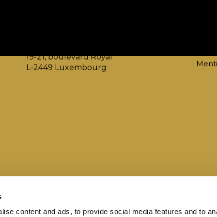
Adresse
Cont
Ministère de l'Économie
info
Direction Générale Tourisme
websi
19-21, boulevard Royal
Menti
L-2449 Luxembourg
s
ise content and ads, to provide social media features and to an