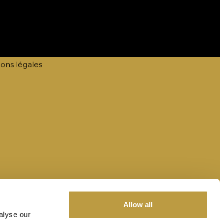
act
@tourismawards.lu
te by
lola
ons légales
Allow all
alyse our