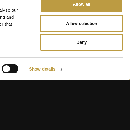
Allow all
alyse our
ing and
Allow selection
r that
Deny
Show details