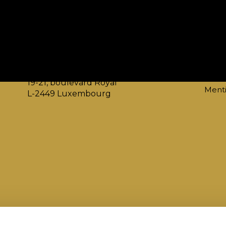
Adresse
Cont
Ministère de l'Économie
info
Direction Générale Tourisme
websi
19-21, boulevard Royal
Menti
L-2449 Luxembourg