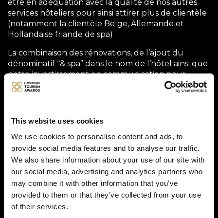
être en adéquation avec la qualité de nos autres
services hôteliers pour ainsi attirer plus de clientèle
(notamment la clientèle Belge, Allemande et
Hollandaise friande de spa)
La combinaison des rénovations, de l’ajout du
dénominatif “& spa” dans le nom de l’hôtel ainsi que
notre investissement en communication pour
promouvoir ce nouvel atout nous a permis d’attirer
cette clientèle loisirs à la recherche de détente que
nous souhaitions et ainsi d’augmenter notre taux
d’occupation en particulier les week-ends et
This website uses cookies
durant les vacances scolaires.
We use cookies to personalise content and ads, to
provide social media features and to analyse our traffic.
We also share information about your use of our site with
Description
our social media, advertising and analytics partners who
may combine it with other information that you’ve
En 2018 et 2019, l'hôtel a entrepris la rénovation
provided to them or that they’ve collected from your use
entière de son espace spa et bien-être afin de
of their services.
proposer une offre hôtel et spa de qualité.