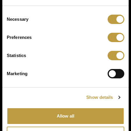
Consent
Galerie
Necessary
Selection
Preferences
Statistics
Marketing
Show details
Retour aux projets
Allow all