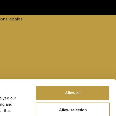
@tourismawards.lu
te by
lola
ons légales
Allow all
alyse our
ing and
Allow selection
r that