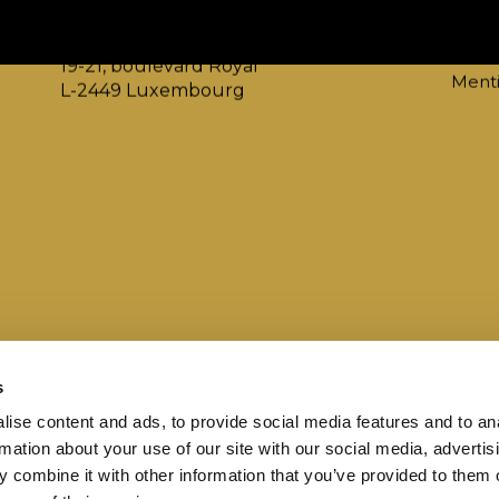
Ministère de l'Économie
info
Direction Générale Tourisme
websi
19-21, boulevard Royal
Menti
L-2449 Luxembourg
s
ise content and ads, to provide social media features and to an
rmation about your use of our site with our social media, advertis
 combine it with other information that you’ve provided to them o